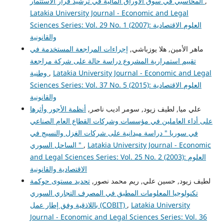
المحاسبي في سوق الأوراق المالية في ترشيد قرار الاستثمار
,
Latakia University Journal - Economic and Legal
Sciences Series: Vol. 29 No. 1 (2007): العلوم الاقتصادية
والقانونية
ماهر الأمين, هلا يوزباشي,
إجراءات المراجعة المستخدمة في
تقييم استمرارية المشروع دراسة حالة على شركة مراجعة
وطنية
,
Latakia University Journal - Economic and Legal
Sciences Series: Vol. 37 No. 5 (2015): العلوم الاقتصادية
والقانونية
علي ميا, لطيف زيود, سومر اديب ناصر,
أنظمة الأجور وأثرها
على أداء العاملين في مؤسسات وشركات القطاع العام الصناعي
في سوريا " دراسة ميدانية على شركات الغزل والنسيج في
الساحل السوري "
,
Latakia University Journal - Economic
and Legal Sciences Series: Vol. 25 No. 2 (2003): العلوم
الاقتصادية والقانونية
لطيف زيود, حسين علي, ريم محمد نصور,
تحديد مستوى حوكمة
تكنولوجيا المعلومات المطبق في المصرف التجاري السوري
باللاذقية وفق إطار عمل (COBIT)
,
Latakia University
Journal - Economic and Legal Sciences Series: Vol. 36