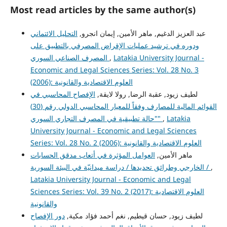
Most read articles by the same author(s)
عبد العزيز الدغيم, ماهر الأمين, إيمان انجرو,
التحليل الائتماني
ودوره في ترشيد عمليات الإقراض المصرفي بالتطبيق على
المصرف الصناعي السوري
,
Latakia University Journal -
Economic and Legal Sciences Series: Vol. 28 No. 3
(2006): العلوم الاقتصادية والقانونية
لطيف زيود, عقبة الرضا, رولا لايقة,
الإفصاح المحاسبي في
القوائم المالية للمصارف وفقاً للمعيار المحاسبي الدولي رقم (30)
"حالة تطبيقية في المصرف التجاري السوري"
,
Latakia
University Journal - Economic and Legal Sciences
Series: Vol. 28 No. 2 (2006): العلوم الاقتصادية والقانونية
ماهر الأمين,
العوامل المؤثرة في أتعاب مدقق الحسابات
الخارجي وطرائق تحديدها / دراسة ميدانيّة في البيئة السورية /
,
Latakia University Journal - Economic and Legal
Sciences Series: Vol. 39 No. 2 (2017): العلوم الاقتصادية
والقانونية
لطيف زيود, حسان قيطيم, نغم أحمد فؤاد مكية,
دور الإفصاح