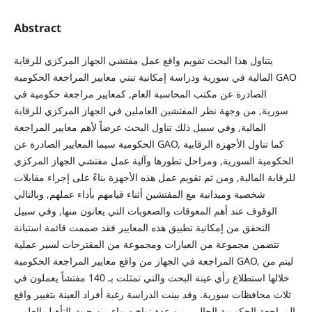
Abstract
يتناول هذا البحث تقويم واقع عمل مفتشي الجهاز المركزي للرقابة
المالية في سورية ودراسة إمكانية تبني معايير المراجعة الحكومية GAO
الصادرة عن مكتب المحاسبة العام, كمعايير مراجعة حكومية في
سورية, من وجهة نظر المفتشين العاملين في الجهاز المركزي للرقابة
المالية, وفي سبيل ذلك تناول البحث عرضاً لأهم معايير المراجعة
الحكومية سيما المعايير الصادرة عن GAO, كما تناول الأجهزة الرقابية
الحكومية السورية, ومراحل تطورها وآلية عمل مفتشي الجهاز المركزي
للرقابة المالية, ومن ثم تقويم عمل هذه الأجهزة بناءً على إجراء مقابلات
شخصية وميدانية مع المفتشين أثناء قيامهم بأداء عملهم, وبالتالي
الوقوف عند أهم المعوقات والصعوبات التي يعانون منها, وفي سبيل
التحقق من إمكانية تطبيق هذه المعايير فقد صممت قائمة استبانة
تتضمن مجموعة من العبارات ومجموعة من المقترحات لسير عملية
المراجعة في الجهاز من واقع معايير المراجعة الحكومية GAO, ليتم من
خلالها استطلاع رأي عينة البحث والتي تمثلت بـ 140 مفتشاً يعملون في
ثلاث محافظات سورية. وقد بينت الدراسة رغبة أفراد العينة بتغيير واقع
المراجعة الحكومية الحالي, من عدة نواحٍ سواء من حيث التأهيل العلمي