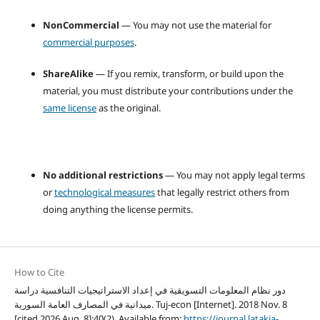
NonCommercial
— You may not use the material for
commercial purposes
.
ShareAlike
— If you remix, transform, or build upon the
material, you must distribute your contributions under the
same license
as the original.
No additional restrictions
— You may not apply legal terms
or
technological measures
that legally restrict others from
doing anything the license permits.
How to Cite
دور نظام المعلومات التسويقية في إعداد الاستراتيجيات التنافسية دراسة
ميدانية في المصارف العامة السورية. Tuj-econ [Internet]. 2018 Nov. 8
[cited 2026 Aug. 8];40(2). Available from:
https://journal.latakia-