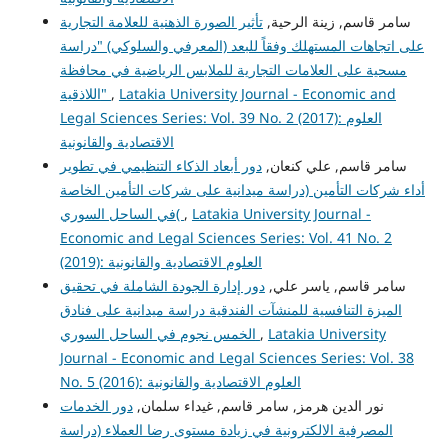
سامر قاسم, زينة الرحية,
تأثير الصورة الذهنية للعلامة التجارية
على اتجاهات المستهلك وفقاً للبعد (المعرفي والسلوكي) "دراسة
مسحية على العلامات التجارية للملابس الرياضية في محافظة
اللاذقية"
,
Latakia University Journal - Economic and
Legal Sciences Series: Vol. 39 No. 2 (2017): العلوم
الاقتصادية والقانونية
سامر قاسم, علي كنعان,
دور أبعاد الذكاء التنظيمي في تطوير
أداء شركات التأمين (دراسة ميدانية على شركات التأمين الخاصة
في الساحل السوري(
,
Latakia University Journal -
Economic and Legal Sciences Series: Vol. 41 No. 2
(2019): العلوم الاقتصادية والقانونية
سامر قاسم, ياسر علي,
دور إدارة الجودة الشاملة في تحقيق
الميزة التنافسية للمنشآت الفندقية دراسة ميدانية على فنادق
الخمس نجوم في الساحل السوري
,
Latakia University
Journal - Economic and Legal Sciences Series: Vol. 38
No. 5 (2016): العلوم الاقتصادية والقانونية
نور الدين هرمز, سامر قاسم, غيداء سلمان,
دور الخدمات
المصرفية الالكترونية في زيادة مستوى رضا العملاء (دراسة