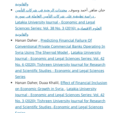
والقانونية
حنان ضاهر, أحمد وسوف,
محددات الربحية في شركات التأمين
دراسة تطبيقية على شركات التأمين العاملة في سورية
,
Latakia University Journal - Economic and Legal
Sciences Series: Vol. 38 No. 3 (2016): العلوم الاقتصادية
والقانونية
Hanan Daher ,
Predicting Financial Failure Of
Conventional Private Commercial Banks Operating In
Syria Using The Sherrod Model
,
Latakia University
Journal - Economic and Legal Sciences Series: Vol. 42
No. 6 (2020): Tishreen University Journal for Research
and Scientific Studies - Economic and Legal Sciences
Series
Hanan Daher, Duaa Khalil,
Effect of Financial Inclusion
on Economic Growth in Syria
,
Latakia University
Journal - Economic and Legal Sciences Series: Vol. 42
No. 3 (2020): Tishreen University Journal for Research
and Scientific Studies -Economic and Legal Sciences
Series