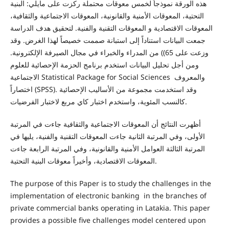
هذه الورقة نموذجاً لخمس معوقات محتملة ركزت على مايلي: البنية
التحتية، المعوقات الأمنية والقانونية، المعوقات الاجتماعية والثقافية،
المعوقات الاقتصادية و المعوقات التقنية والفنية. لتحقيق هدف الدراسة
جمعت البيانات استناداً إلى استبانة صممت خصيصاً لهذا الغرض. وقد
وزعت على 65)) من المدراء والخبراء في مجال الصيرفة الإلكترونية.
ومن أجل تحليل البيانات استخدم برنامج الحزمة الإحصائية للعلوم
الاجتماعية Statistical Package for Social Sciences والمعروف
اختصاراً (SPSS). وقد استخدمت مجموعة من الأساليب الإحصائية
كالنسب المئوية، واستخدم اختبار كاي مربع لاختبار الفرضيات.
أظهرت النتائج أن المعوقات الاجتماعية والثقافية جاءت في المرتبة
الأولى، وفي المرتبة الثانية جاءت المعوقات التقنية والفنية، يليها في
المرتبة الثالثة العوامل الأمنية والقانونية، وفي المرتبة الرابعة جاءت
المعوقات الاقتصادية، وأخيراً معوقات البنية التحتية.
The purpose of this Paper is to study the challenges in the
implementation of electronic banking in
the branches of
private commercial banks operating in Latakia.
This paper
provides a possible five challenges model centered upon