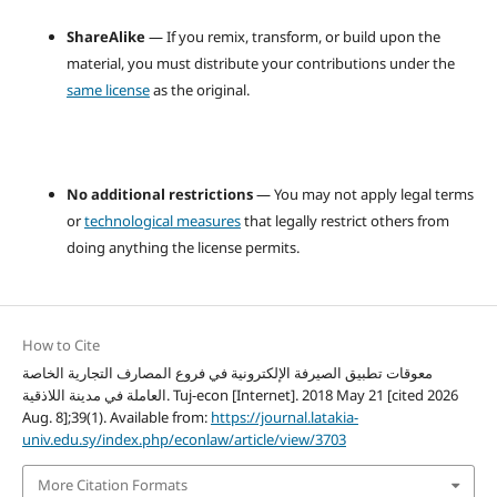
ShareAlike
— If you remix, transform, or build upon the
material, you must distribute your contributions under the
same license
as the original.
No additional restrictions
— You may not apply legal terms
or
technological measures
that legally restrict others from
doing anything the license permits.
How to Cite
معوقات تطبيق الصيرفة الإلكترونية في فروع المصارف التجارية الخاصة
العاملة في مدينة اللاذقية. Tuj-econ [Internet]. 2018 May 21 [cited 2026
Aug. 8];39(1). Available from:
https://journal.latakia-
univ.edu.sy/index.php/econlaw/article/view/3703
More Citation Formats