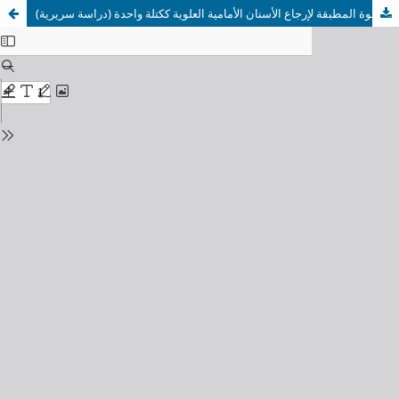
العلاقة ما بين القيم البدئية متغيرات بروفيل النسج الرخوة للبروفيل الوجهي وبين تخامد القوة المطبقة لإرجاع الأسنان الأمامية العلوية ككتلة واحدة (دراسة سريرية).