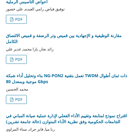
أحواض التأسيس الرملية
توفيق فياض, رامي العبده, علي خضور
PDF
مقارنة الوظيفية و الإجهادية بين قميص وتر الرضفة و قميص الالتصاق
الكامل
رائد نجار, يارا محمد, غدير علي
PDF
بناء وتحليل أداء شبكة NG-PON2 تعمل بتقنية TWDM ذات ثمان أطوال
موجية وبمعدل 80 Gbps
محمد الحسين
PDF
اقتراح نموذج لمتابعة وتقييم الأداء الفعلي لإدارة عملية صيانة المباني في
الجامعات الحكومية وفق نظرية الأداء المتوازن (حالة جامعة تشرين)
رنا ميا, فايز جراد, سناء المزاوي