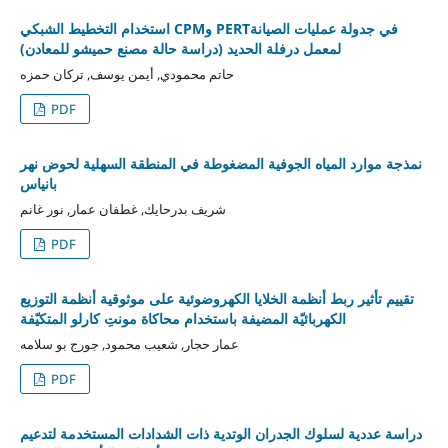
استخدام التخطيط الشبكي CPMو PERTفي جدولة عمليات الصيانة
لمعمل درفلة الحديد (دراسة حالة مصنع حميشو للمعادن)
حاتم محمودي, أيمن يوسف, تركان حمزه
PDF
نمذجة موارد المياه الجوفية المضغوطة في المنطقة السهلية لحوض نهر
بانياس
شريف بدرحايك, غطفان عمار, نور غانم
PDF
تقييم تأثير ربط أنظمة الخلايا الكهروضوئية على موثوقية أنظمة التوزيع
الكهربائيّة المضيفة باستخدام محاكاة مونتِ كارلو المتكيّفة
عمار حجار, شعيب محمود, جورج بو سلامه
PDF
دراسة عددية لسلوك الجدران الوتدية ذات الشدادات المستخدمة لتدعيم