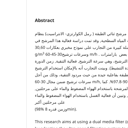
Abstract
رشح ثنائي الطبقة ( رمل الكوارتزي- الانتراسيت) بنظام
ة المياه السطحية, وقد تمت دراسة فعالية هذا المرشح في
إزالة عكارة المياه ضمن سلسلة كبيرة من التجارب على نموذج مخبري بعكارات 30,60
3
g/m
وسرعات ترشيح30-45-60 m/h . تم في هذا البحث تحديد بعض بارامترات
 الترشيح، وهي سرعة الترشيح, فعالية التنقية, زمن الدورة
ة التنشيط). وبينت التجارب أنه بالإمكان استخدام الترشيح
لطبقة بفاعلية جيدة من حيث مردود التنقية، وذلك من أجل
سرعات ترشيح ضمن مجال 30-60 m/h, حيث تراوح مردود التنقية بين 90-97.8%. كما
لمرشحة باستخدام الهواء المضغوط والماء على مرحلتين
 وتبين أن فعالية الغسل باستخدام الهواء المضغوط والماء
على مرحلتين أكبر
(98% وزمن قدره 8min).
This research aims at using a dual media filter 