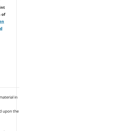
e
int
 of
en
nd
aterial in
ld upon the