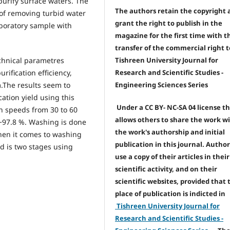
purify surface waters. The
The authors retain the copyright 
 of removing turbid water
grant the right to publish in the
boratory sample with
magazine for the first time with t
transfer of the commercial right t
chnical parametres
Tishreen University Journal for
urification efficiency,
Research and Scientific Studies -
m.The results seem to
Engineering Sciences Series
cation yield using this
Under a CC BY- NC-SA 04 license t
tion speeds from 30 to 60
allows others to share the work wi
0~97.8 %. Washing is done
the work's authorship and initial
when it comes to washing
publication in this journal. Autho
od is two stages using
use a copy of their articles in their
scientific activity, and on their
scientific websites, provided that 
place of publication is indicted in
Tishreen University Journal for
Research and Scientific Studies -