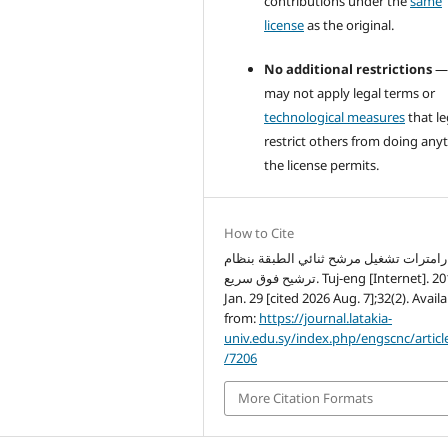
contributions under the
same
license
as the original.
No additional restrictions
—
may not apply legal terms or
technological measures
that le
restrict others from doing any
the license permits.
How to Cite
رامترات تشغيل مرشح ثنائي الطبقة بنظام
ترشيح فوق سريع. Tuj-eng [Internet]. 2019
Jan. 29 [cited 2026 Aug. 7];32(2). Avail
from:
https://journal.latakia-
univ.edu.sy/index.php/engscnc/articl
/7206
More Citation Formats