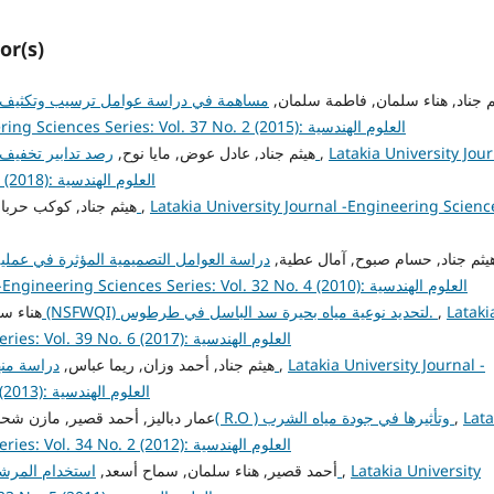
or(s)
ثم جناد, هناء سلمان, فاطمة سلمان
مساهمة في دراسة عوامل ترسيب وتكثيف 
Latakia University Journal -Engineering Sciences Series: Vol. 37 No. 2 (2015): العلوم الهندسية
هيثم جناد, عادل عوض, مايا نوح,
رصد تدابير تخفيف الأثر البيئي في منشآة مصفاة بانياس لتكرير النفط
,
Latakia University Jou
-Engineering Sciences Series: Vol. 40 No. 1 (2018): العلوم الهندسية
هيثم جناد, كوكب حربا,
دراسة جودة مياه بحيرة سد 16 تشرين
,
Latakia University Journal -Engineering Scienc
هيثم جناد, حسام صبوح, آمال عطية
دراسة العوامل التصميمية المؤثرة في عملية ا
Latakia University Journal -Engineering Sciences Series: Vol. 32 No. 4 (2010): العلوم الهندسية
هناء س,
استخدام مؤشر الجودة (NSFWQI) لتحديد نوعية مياه بحيرة سد الباسل في طرطوس.
,
Lataki
University Journal -Engineering Sciences Series: Vol. 39 No. 6 (2017): العلوم الهندسية
هيثم جناد, أحمد وزان, ريما عباس,
دراسة منهجية لتطوير مشاركة الجمهور في تقييم الأثر البيئي
,
Latakia University Journal -
Engineering Sciences Series: Vol. 35 No. 7 (2013): العلوم الهندسية
عمار دباليز, أحمد قصير, مازن شح,
دراسة فعالية أجهزة الترشيح بالتناضح العكسي( R.O ) وتأثيرها في جودة مياه الشرب
,
Lata
University Journal -Engineering Sciences Series: Vol. 34 No. 2 (2012): العلوم الهندسية
أحمد قصير, هناء سلمان, سماح أسعد,
استخدام المرشحات ثنائية الطبقة في تنقية مياه الشرب في السن
,
Latakia University