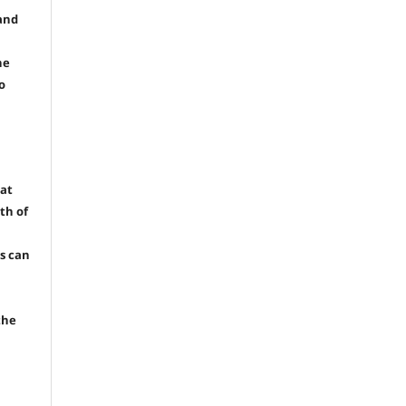
and
he
o
hat
th of
rs can
the