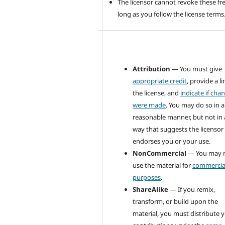
The licensor cannot revoke these f
long as you follow the license terms
Attribution
— You must give
appropriate credit
, provide a li
the license, and
indicate if cha
were made
. You may do so in 
reasonable manner, but not in
way that suggests the licensor
endorses you or your use.
NonCommercial
— You may 
use the material for
commercia
purposes
.
ShareAlike
— If you remix,
transform, or build upon the
material, you must distribute 