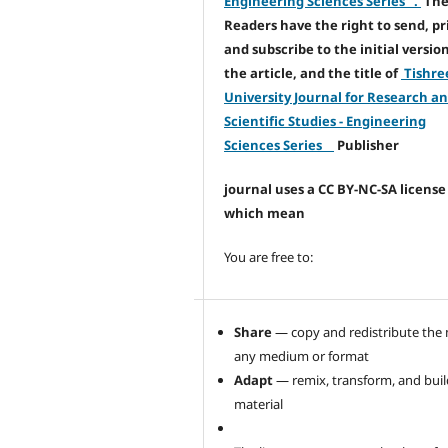
Engineering Sciences Series .
Th
Readers have the right to send, pr
and subscribe to the initial version
the article, and the title of
Tishre
University Journal for Research a
Scientific Studies - Engineering
Sciences Series
Publisher
journal uses a CC BY-NC-SA license
which mean
You are free to:
Share
— copy and redistribute the m
any medium or format
Adapt
— remix, transform, and bui
material