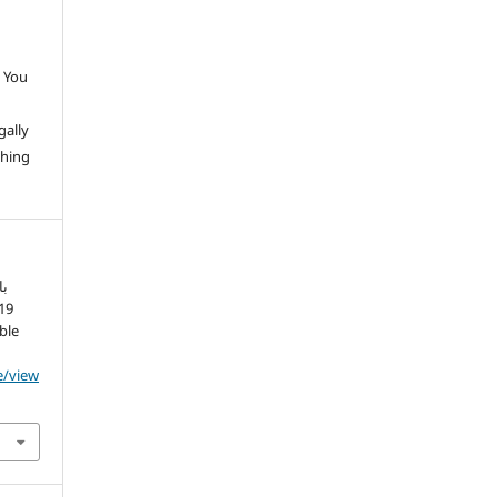
 You
gally
thing
با
able
e/view