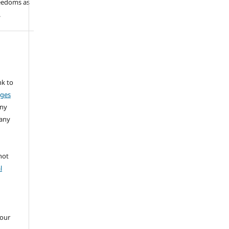
reedoms as
.
nk to
nges
any
 any
not
l
your