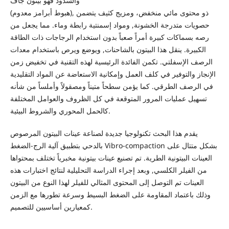
والسدود فهو بيتون جاف
(هبوط أبرامز معدوم), ذو محتوى مائي منخفض، ومزيج كثيف يتضمن
حصويات متدرجة الخشونة, ومواد إسمنتية رابطة وماء. مما يجعل من
رصه بسماكات كبيرة أمراً صعباً بدون استخدام الرجاجات ذات الطاقة
الكبيرة. ينقل هذا البيتون بالشاحنات, ويوضع ويرص باستخدام معدات
الرصف الإسفلتي. تكمن الفائدة الرئيسية لهذه التقنية في تخفيض زمن
الإنجاز والتوفير في كلف العمل وإمكانية الاستعاضة عن المواد التقليدية
في الرصف الطرقي. كما يؤمن سطحاً متيناً ومصقولاً وأملساً من شأنه
تسهيل عمليات المرور المتوقعة في كل الظروف والعوامل المختلفة
كالحمل المحوري والشروط البيئية.
يقدم هذا البحث تكنولوجيا جديدة لصناعة عينات البيتون المرصوص
بالدحي بتطبيق آلية الرج-الضغط Vibro-compaction بشكل متتال على
العينات البيتونية الطرية. تم تصنيع عينات بيتونية مخبرياً تختلف بمحتواها
من الفيلر الكلسي, وبعد إجراء الدراسة التحليلية لنتائج اختبارات هذه
العينات تم التوصل إلى المحتوى المثالي للفيلر لهذا النوع من البيتون
وذلك باعتماد المقاومة على الضغط البسيط وسرعة تطورها مع الزمن
كمعيارين أساسيين للتصميم.