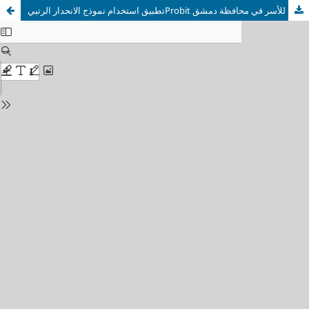
تطبيق استخدام نموذج الانحدار الرتبيProbit في دراسة محددات رضا الأسر عن وضعها المادي "دراسة تطبيقية على عينة عشوائية للأسر في محافظة دمشق"